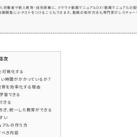
人労働者や新人教育・技術承継に、クラウド動画マニュアルDX！動画マニュアルの
動画閲覧に小テストをつけることもできます。動画の制作方法も専門家がレクチャー
のスピードアップ・教育のバラツキ防止・育成トレーナーの稼働時間削減・育成ノウ
み・課題を解決して生産性向上！人材の早期戦力化DXソリューションRapid HRD（
目次
を可視化する
い時間がかかっているか？
教育を効率化する理由
学習できる
できる
防ぎ、統一した教育ができる
すい
ュアルの作り方
すべき内容