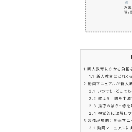
️
外国
理。
育成
の悩
1
新人教育にかかる負担
1.1
新人教育にどれくら
2
動画マニュアルが新人
2.1
いつでも・どこでも
2.2
教える手間を半減
2.3
指導のばらつきを
2.4
視覚的に理解しや
3
製造現場向け動画マニ
3.1
動画マニュアルに