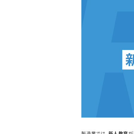
製造業では、
新人教育
が