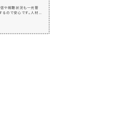
配信や視聴状況も一元管
するので安心です。人材
ハウの一元化！人材教育
ラピッドHRD）