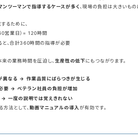
マンツーマンで指導するケースが多く
、現場の負担は大きいもの
成するために、
60営業日）= 120時間
ると、合計360時間の指導が必要
本来の業務時間を圧迫し、
生産性の低下
にもつながります。
が異なる → 作業品質にばらつきが生じる
必要 → ベテラン社員の負担が増加
 → 一度の説明では覚えきれない
る方法として、
動画マニュアルの導入
が有効です。