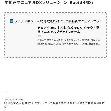
▼動画マニュアルDXソリューション「RapidHRD」
ラピッドHRD | 人材育成をDX！クラウド動画マニュアルプラットフォ
ラピッドHRD | 人材育成をDX！クラウド動
画マニュアルプラットフォーム
️
外国人労働者や新人教育・技術承継に、クラウド動画マニュアル
DX！動画マニュアルの配信や視聴状況も一元管理。動画閲覧に
小テストをつけることもできます。動画の制作方法も専門家がレ
クチャーするので安心です。人材育成のスピードアップ・教育の
バラツキ防止・育成トレーナーの稼働時間削減・育成ノウハウの
一元化！人材教育の悩み・課題を解決して生産性向上！人材の
早期戦力化DXソリューションRapid HRD（ラピッドHRD）
---
2025.4.8 Tue
『【建設業の人材育成】動画マニュアルで現場作業を標準化！建設業の育成課題を解
決』