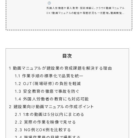
️
外国人労働者や新人教育・技術承継に、クラウド動画マニュアル
DX！動画マニュアルの配信や視聴状況も一元管理。動画閲覧に
小テストをつけることもできます。動画の制作方法も専門家がレ
クチャーするので安心です。人材育成のスピードアップ・教育の
バラツキ防止・育成トレーナーの稼働時間削減・育成ノウハウの
一元化！人材教育の悩み・課題を解決して生産性向上！人材の
早期戦力化DXソリューションRapid HRD（ラピッドHRD）
目次
1
動画マニュアルが建設業の育成課題を解決する理由
1.1
作業手順の標準化で品質を統一
1.2
OJT（現場研修）の負担を軽減
1.3
安全教育の徹底で事故を防ぐ
1.4
外国人労働者の教育にも対応可能
2
建設業向け動画マニュアルの作成ポイント
2.1
1本の動画は5分以内にまとめる
2.2
実際の作業を映像で見せる
2.3
NG例とOK例を比較する
2.4
現場作業員の目線で撮影する